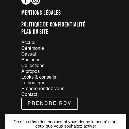
Mentions légales
Politique de confidentialité
Plan du site
Accueil
Cérémonie
Casual
Business
Collections
À propos
Looks & conseils
La boutique
Prendre rendez-vous
Contact
PRENDRE RDV
Nos partenaires
Ce site utilise des cookies et vous donne le contrôle sur
ceux que vous souhaitez activer