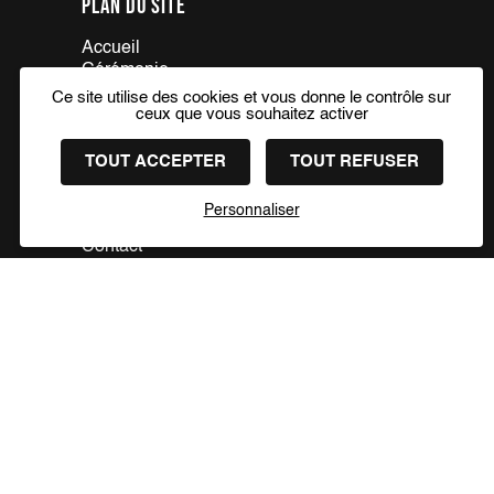
Plan du site
Accueil
Cérémonie
Casual
Ce site utilise des cookies et vous donne le contrôle sur
Business
ceux que vous souhaitez activer
Collections
À propos
TOUT ACCEPTER
TOUT REFUSER
Looks & conseils
La boutique
Personnaliser
Prendre rendez-vous
Contact
PRENDRE RDV
Nos partenaires